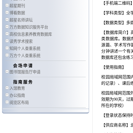
【手机端二维码
超星期刊
博看数据
【学科类型】全
超星名师讲坛
【数据类型】多
万方数据知识服务平台
【数据库简介】
高校信息素养教育数据库
类数据库。数据
读秀学术搜索
源篇、学术写作
知网个人查重系统
分钟讲述一个有
万方个人查重系统
数据库还包含练
会场申请
【使用指南】
图书馆报告厅申请
校园局域网范围
指南服务
的记录）、课后
入馆教育
校园局域网范围
办公指南
效期为90天，
阅览区布局
所在的学校）
【登录状态保持
【供应商名称】